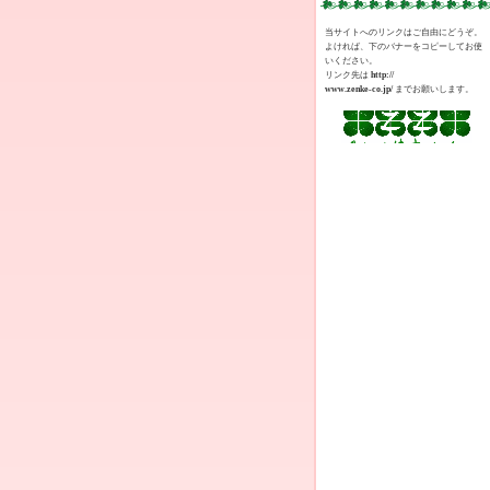
当サイトへのリンクはご自由にどうぞ。
よければ、下のバナーをコピーしてお使
いください。
リンク先は
http://
www.zenke-co.jp/
までお願いします。