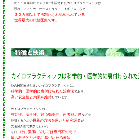
約１１０年前にアメリカで創設されたカイロプラクティックは、
現在 アメリカ、オーストラリア、イギリス、など
３０カ国以上で法制化され認められている
世界最大の代替医療です。
他の民間療法と違いカイロプラクティックは、
科学的・医学的に裏付けられた治療法
であり、
高い安全性と効果を維持
しています。
カイロプラクティックの
有効性、安全性、経済効率性、患者満足度
などを
最新の方法を用いた研究調査
証明するための
が
先進諸外国で数多く行われ、
特に腰痛に関しては専門家の間で
今日、
、
最も科学的な根拠に基づいた治療法