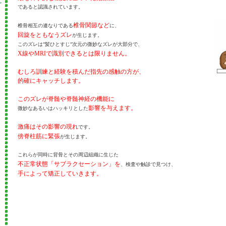
であると認識されています。
椎骨関節など
椎骨相互の連なりである
に、
回旋をともなうズレ
が生じます。
このズレは”髪ひとすじ”次元の微妙なズレが大部分で、
X線やMRIで識別できるとは限りません。
むしろ訓練と経験を積んだ指先の感触の方が、
的確にキャッチします。
このズレが脊髄や脊髄神経の機能に
影響を与えます。
微妙なあるいはハッキリとした
激痛はその影響の現れ
です。
傍脊柱筋に緊張
が生じます。
これらが同時に背骨とその周辺組織に生じた
不正常状態「サブラクセーション」を
、検査や触診で見つけ、
手によって矯正していきます。