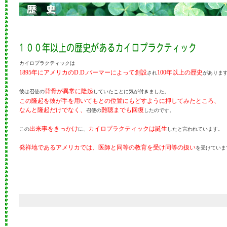
カイロプラクティックは
1895年にアメリカのD.D.パーマーによって創設
100年以上の歴史
され
がありま
背骨が異常に隆起
彼は召使の
していたことに気が付きました。
この隆起を彼が手を用いてもとの位置にもどすように押してみたところ、
なんと隆起だけでなく、
難聴までも回復
召使の
したのです。
出来事をきっかけ
カイロプラクティックは誕生
この
に、
したと言われています。
発祥地であるアメリカでは、医師と同等の教育を受け同等の扱い
を受けていま