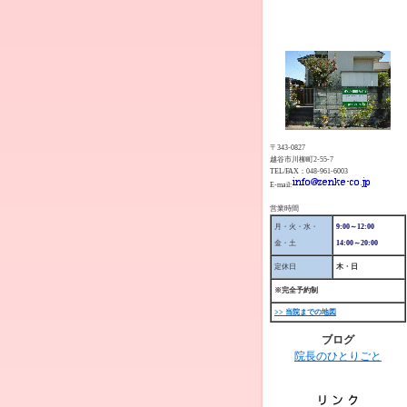
〒343-0827
越谷市川柳町2-55-7
TEL/FAX：048-961-6003
E-mail:
営業時間
月・火・水・
9:00～12:00
金・土
14:00～20:00
定休日
木・日
※完全予約制
>> 当院までの地図
ブログ
院長のひとりごと